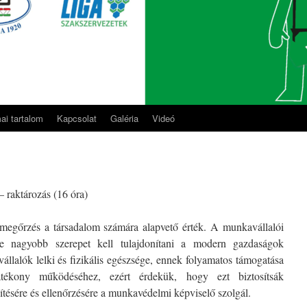
i tartalom
Kapcsolat
Galéria
Videó
 raktározás (16 óra)
megőrzés a társadalom számára alapvető érték. A munkavállalói
e nagyobb szerepet kell tulajdonítani a modern gazdaságok
lalók lelki és fizikális egészsége, ennek folyamatos támogatása
tékony működéséhez, ezért érdekük, hogy ezt biztosítsák
tésére és ellenőrzésére a munkavédelmi képviselő szolgál.