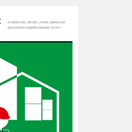
x
a raktározás, tárolás; postai, futárpostai
ágazatokban foglalkoztatottak részére