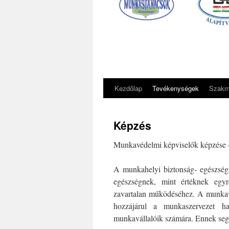
Kezdőlap
Tevékenységek
Szakma
Képzés
Munkavédelmi képviselők képzése –
A munkahelyi biztonság- egészség
egészségnek, mint értéknek egyr
zavartalan működéséhez. A munkavál
hozzájárul a munkaszervezet ha
munkavállalóik számára. Ennek segí