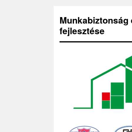
Kilépés
a
Munkabiztonság
tartalomba
fejlesztése